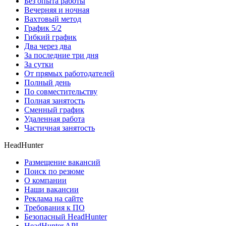
Без опыта работы
Вечерняя и ночная
Вахтовый метод
График 5/2
Гибкий график
Два через два
За последние три дня
За сутки
От прямых работодателей
Полный день
По совместительству
Полная занятость
Сменный график
Удаленная работа
Частичная занятость
HeadHunter
Размещение вакансий
Поиск по резюме
О компании
Наши вакансии
Реклама на сайте
Требования к ПО
Безопасный HeadHunter
HeadHunter API