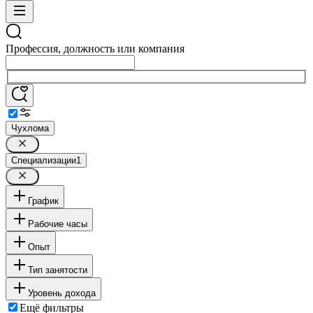
Профессия, должность или компания
Чухлома
Специализации
1
График
Рабочие часы
Опыт
Тип занятости
Уровень дохода
Ещё фильтры