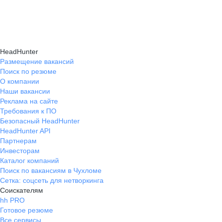
навыки, повышая шансы на успешное
текущем месте работы и о том, кому он будет
Репетиция собеседования на карьерном
трудоустройство.
полезен, с какими запросами работает.
маркетплейсе hh.ru проходит онлайн
Вы точно найдёте того, кто вам нужен!
в формате тренировки с карьерным экспертом,
HeadHunter
который моделирует интервью и дает
Размещение вакансий
Поиск по резюме
обратную связь по вашим ответам.
О компании
Наши вакансии
Реклама на сайте
Требования к ПО
Безопасный HeadHunter
HeadHunter API
Партнерам
Инвесторам
Каталог компаний
Поиск по вакансиям в Чухломе
Сетка: соцсеть для нетворкинга
Соискателям
hh PRO
Готовое резюме
Все сервисы