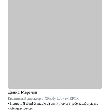
успешного прохождения интервью в крупную компанию, в
том числе в IT.
С чем помогу:
• Сделать сильное резюме, которое Вас выделит среди тысяч
кандидатов
• Расскажу как успешно пройти интервью с возможностью
тренировки на реальных вопросах и кейсах
• Помогу с сопроводительным письмом чтобы Вы стали
заметнее среди других кандидатов на вакансию
• Дам проверенные советы как искать работу
• Помогу понять куда и как перейти в другую сферу карьеры,
если текущая уже не драйвит
• Как перейти в направление project менеджмента, строить
свой карьерный трек
Кому могу помочь:
• Специалистам в сфере маркетинга, IT, продаж
Денис
Мерзлов
Креативный директор в XReady Lab / ex-КРОК
• Привет, Я Ден! Я шарю за арт и помогу тебе зарабатывать
любимым делом.