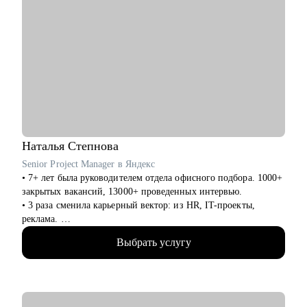
Наталья
Степнова
Senior Project Manager в Яндекс
• 7+ лет была руководителем отдела офисного подбора. 1000+
закрытых вакансий, 13000+ проведенных интервью.
• 3 раза сменила карьерный вектор: из HR, IT-проекты,
реклама.
• 4 года в Яндексе, сменила направление и повысила грейд.
Выбрать услугу
• Управляла крупными проектами для Яндекс Еды.
• Сейчас делаю проекты для Рекламной сети Яндекса (60 000+
пользователей), в том числе стратегические и bizdev
инициативы.
• 7+ лет консультирую по темам создания сильного резюме и