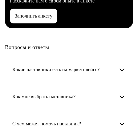
Расскажите нам о своем опыте в анкете
Заполнить анкету
Вопросы и ответы
Какие наставники есть на маркетплейсе?
Карьерные наставники — это HR-
специалисты, карьерные консультанты,
Как мне выбрать наставника?
психологи, резюмерайтеры и менторы.
Умный поиск поможет в три клика выбрать
Менторы работают в ИТ, дизайне, других
наставника для достижения вашей цели.
С чем может помочь наставник?
узкоспециализированных сферах. Они
помогут прокачать навыки, построить