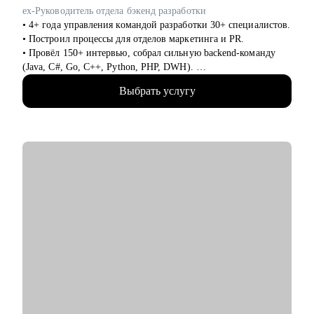
• промышленность
ex-Руководитель отдела бэкенд разработки
• нефтегазовая отрасль
• 4+ года управления командой разработки 30+ специалистов.
• энергетика
• Построил процессы для отделов маркетинга и PR.
• закупки, управление поставками (supply chain)
• Провёл 150+ интервью, собрал сильную backend-команду
• логистика
(Java, C#, Go, C++, Python, PHP, DWH).
• продажи
• Регулярно обучаю и развиваю сотрудников: внедрил
• управление проектами
Выбрать услугу
индивидуальные планы роста.
• управление продуктом (product management)
• Организатор и спикер внутренних/внешних митапов,
• управление персоналом
представитель компании на конференциях и в СМИ (Forbes,
• администрирование
Ведомости, Коммерсантъ, РБК, Деловой Петербург).
• 7+ лет коммерческой разработки на C#/.NET .
• Автор образовательных материалов, статей и онлайн-курса
по C#, ментор: обучил десятки начинающих специалистов.
С чем помогу:
• Прокачать и адаптировать ваше резюме, портфолио и
сопроводительное под целевые позиции.
• Понять и выстроить сильный карьерный трек: выявим
ключевые достижения, грамотно структурируем опыт.
• Подготовить к собеседованиям: техническим, финальным,
сложным кейсам и вопросам.
• Развить уверенность в самопрезентации и общении с