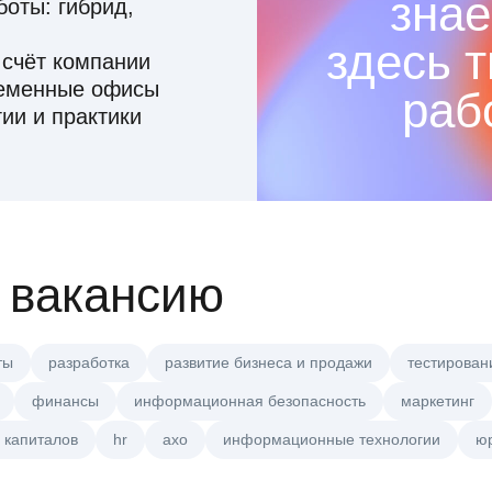
знае
оты: гибрид,
здесь 
 счёт компании
ременные офисы
раб
ии и практики
 вакансию
ты
разработка
развитие бизнеса и продажи
тестирован
финансы
информационная безопасность
маркетинг
 капиталов
hr
axo
информационные технологии
ю