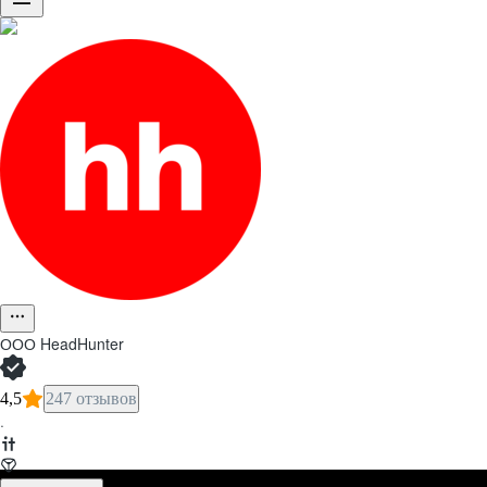
ООО
HeadHunter
4,5
247 отзывов
·