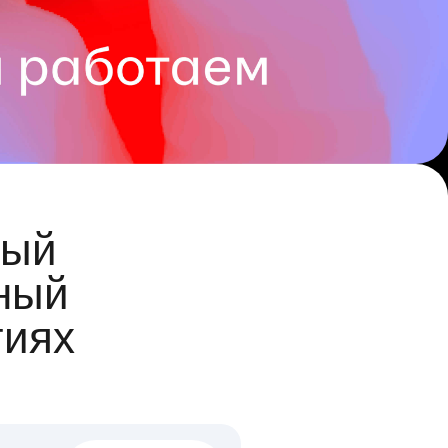
ый
ный
гиях