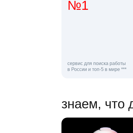
№1
1 мл
сервис для поиска работы
в России и топ-5 в мире ***
откликов на вак
знаем, что 