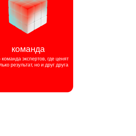
команда
команда экспертов, где ценят
лько результат, но и друг друга