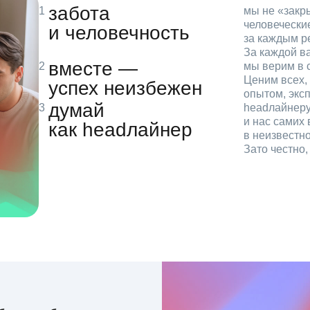
забота
мы не «зак
человечески
и человечность
за каждым р
За каждой в
вместе —
мы верим в с
Ценим всех, 
успех неизбежен
опытом, эксп
думай
headлайнеру
и нас самих 
как headлайнер
в неизвестн
Зато честно