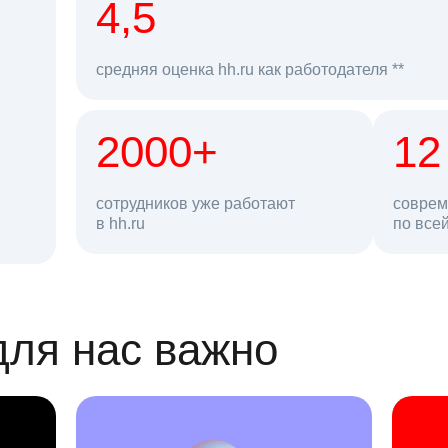
рд
4,5
средняя оценка hh.ru как работодателя **
2000+
68 млн
12
сотрудников уже работают
соврем
в hh.ru
резюме в базе
по все
ансии
для нас важно