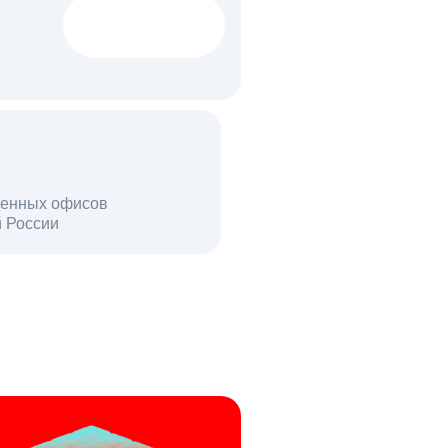
1522 тыс
вакансий
18 млн
енных офисов
й России
пользователей в день