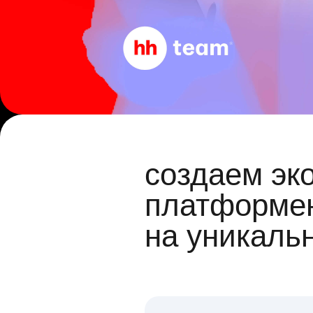
создаем эк
платформен
на уникаль