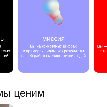
ть
миссия
ы
мы на конкретных цифрах
мы — 
самых
и примерах видим, как результаты
не то
логий
нашей работы меняют жизни людей
 мы ценим