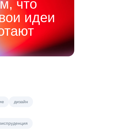
м, что
твои идеи
отают
ие
дизайн
риспруденция