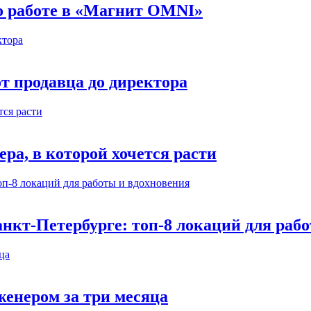
 о работе в «Магнит OMNI»
т продавца до директора
а, в которой хочется расти
нкт-Петербурге: топ-8 локаций для раб
енером за три месяца