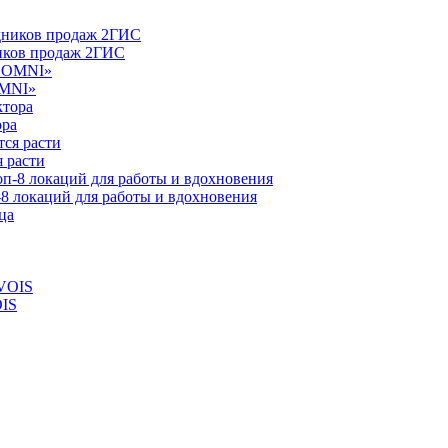
ников продаж 2ГИС
OMNI»
ора
 расти
-8 локаций для работы и вдохновения
OIS