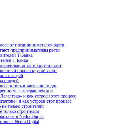
гают предпринимателям расти
ителей Т-Банка
зненный опыт и крутой старт
ных людей
ренность в завтрашнем дне
галтэка» и как устроен этот процесс
е только строителям
ают в Nedra Digital