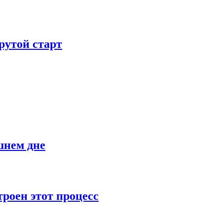
рутой старт
шнем дне
роен этот процесс