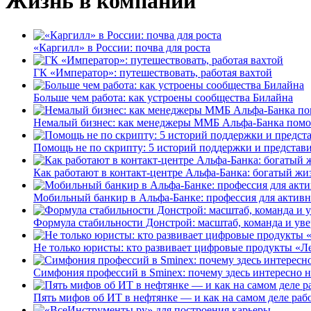
Жизнь в компании
«Каргилл» в России: почва для роста
ГК «Император»: путешествовать, работая вахтой
Больше чем работа: как устроены сообщества Билайна
Немалый бизнес: как менеджеры ММБ Альфа-Банка помо
Помощь не по скрипту: 5 историй поддержки и представ
Как работают в контакт-центре Альфа-Банка: богатый жи
Мобильный банкир в Альфа-Банке: профессия для актив
Формула стабильности Донстрой: масштаб, команда и уве
Не только юристы: кто развивает цифровые продукты «Ле
Симфония профессий в Sminex: почему здесь интересно н
Пять мифов об ИТ в нефтянке — и как на самом деле работ