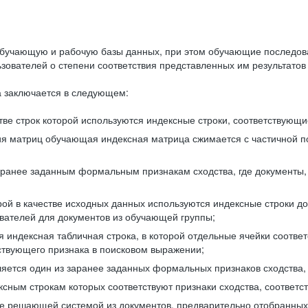
бучающую и рабочую базы данных, при этом обучающие последов
ователей о степени соответствия представленных им результатов 
 заключается в следующем:
ве строк которой используются индексные строки, соответствующ
ия матриц обучающая индексная матрица сжимается с частичной п
аранее заданным формальным признакам сходства, где документы,
ой в качестве исходных данных используются индексные строки д
ователей для документов из обучающей группы;
индексная табличная строка, в которой отдельные ячейки соответ
тствующего признака в поисковом выражении;
ляется один из заранее заданных формальных признаков сходства
ксным строкам которых соответствуют признаки сходства, соотве
е решающей системой из документов, предварительно отобранных 