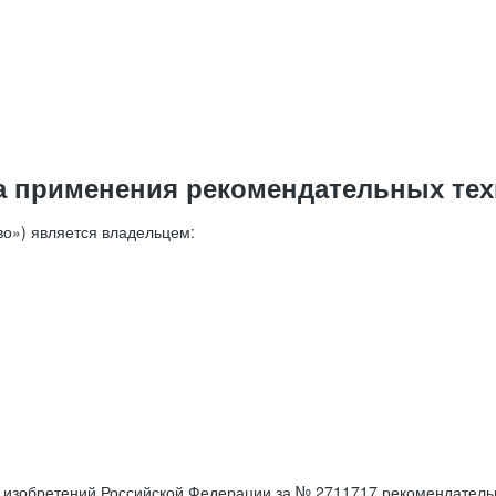
а применения рекомендательных тех
о») является владельцем:
е изобретений Российской Федерации за № 2711717 рекомендатель