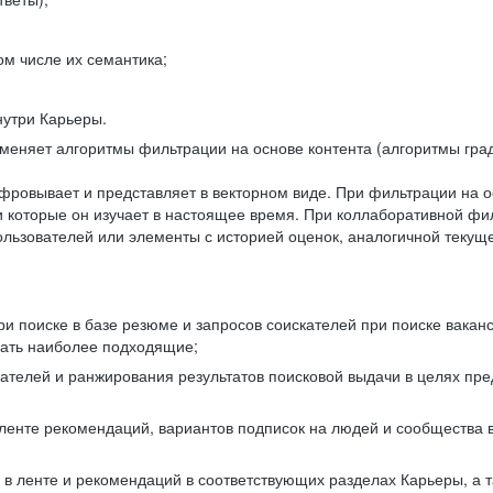
ом числе их семантика;
нутри Карьеры.
еняет алгоритмы фильтрации на основе контента (алгоритмы град
фровывает и представляет в векторном виде. При фильтрации на о
ли которые он изучает в настоящее время. При коллаборативной ф
льзователей или элементы с историей оценок, аналогичной текущ
и поиске в базе резюме и запросов соискателей при поиске вакан
рать наиболее подходящие;
одателей и ранжирования результатов поисковой выдачи в целях п
 ленте рекомендаций, вариантов подписок на людей и сообщества 
 в ленте и рекомендаций в соответствующих разделах Карьеры, а