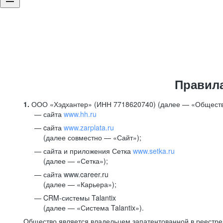
Правил
1.
ООО «Хэдхантер» (ИНН 7718620740) (далее — «Обществ
сайта
www.hh.ru
cайта
www.zarplata.ru
(далее совместно — «Сайт»);
сайта и приложения Сетка
www.setka.ru
(далее — «Сетка»);
сайта www.career.ru
(далее — «Карьера»);
CRM-системы Talantix
(далее — «Система Talantix»).
Общество является владельцем запатентованной в реестр