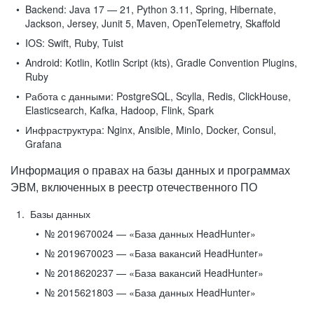
Backend:
Java 17 — 21, Python 3.11, Spring, Hibernate,
Jackson, Jersey, Junit 5, Maven, OpenTelemetry, Skaffold
IOS:
Swift, Ruby, Tuist
Android:
Kotlin, Kotlin Script (kts), Gradle Convention Plugins,
Ruby
Работа с данными:
PostgreSQL, Scylla, Redis, ClickHouse,
Elasticsearch, Kafka, Hadoop, Flink, Spark
Инфраструктура:
Nginx, Ansible, MinIo, Docker, Consul,
Grafana
Информация о правах на базы данных и программах
ЭВМ, включенных в реестр отечественного ПО
Базы данных
№ 2019670024 — «База данных HeadHunter»
№ 2019670023 — «База вакансий HeadHunter»
№ 2018620237 — «База вакансий HeadHunter»
№ 2015621803 — «База данных HeadHunter»